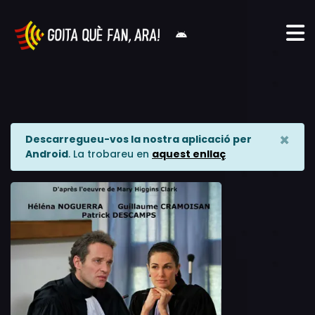
×
Descarregueu-vos la nostra aplicació per
Android
. La trobareu en
aquest enllaç