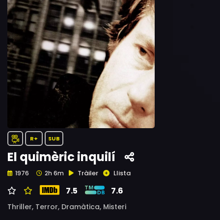
R+
SUB
El quimèric inquilí
Tràiler
Llista
1976
2h 6m
7.5
7.6
Thriller,
Terror,
Dramàtica,
Misteri