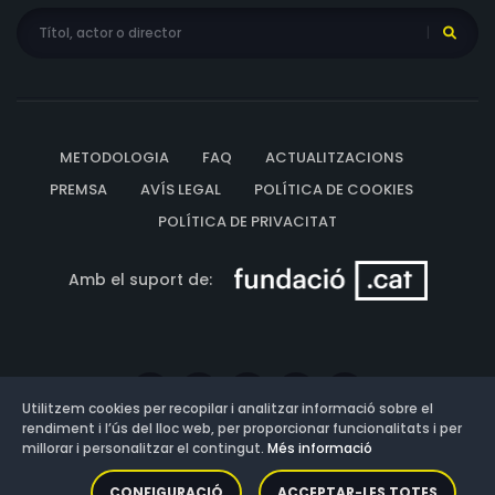
METODOLOGIA
FAQ
ACTUALITZACIONS
PREMSA
AVÍS LEGAL
POLÍTICA DE COOKIES
POLÍTICA DE PRIVACITAT
Amb el suport de:
Utilitzem cookies per recopilar i analitzar informació sobre el
rendiment i l’ús del lloc web, per proporcionar funcionalitats i per
millorar i personalitzar el contingut.
Més informació
Versió: 3.13.0.202607011342
CONFIGURACIÓ
ACCEPTAR-LES TOTES