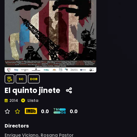
SC
DOB
El quinto jinete
Llista
2014
0.0
0.0
Directors
Enrique Viciano, Rosana Pastor