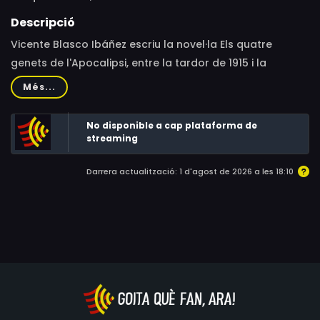
Descripció
Vicente Blasco Ibáñez escriu la novel·la Els quatre
genets de l'Apocalipsi, entre la tardor de 1915 i la
primavera de 1916, quan les tropes aliades defensaven
Més...
al front de Marne l'assetjament de l'imperi alemany en
plena I Guerra Mundial.
No disponible a cap plataforma de
streaming
Darrera actualització: 1 d'agost de 2026 a les 18:10