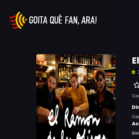
E
Co
Di
Ca
Ac
Bie