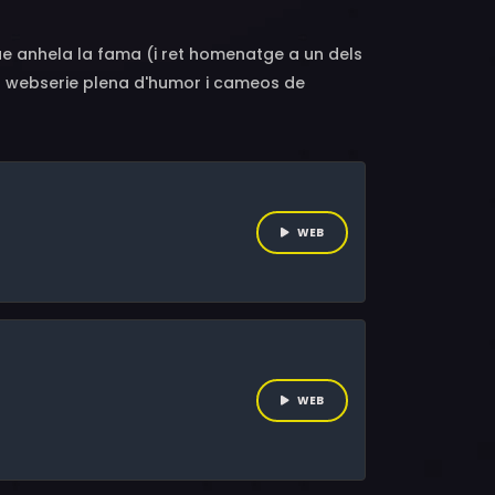
que anhela la fama (i ret homenatge a un dels
a webserie plena d'humor i cameos de
an Dausà o Aída Folch. El Ricard, el Joan i
dat han tingut alguna vegada: ser estrelles
 vas sobrat de talent i, a més, prens sempre
WEB
WEB