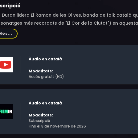
scripció
l Duran lidera El Ramon de les Olives, banda de folk català 
rsonatges més recordats de "El Cor de la Ciutat") en aquest
tres tan coneguts com els de Nausicaa Bonnín, Jordi Basté, Jo
Més...
Pol tenen el mateix somni que tants i tants joves de la seva e
la música. Però el camí a la fama és complicat. Més quan no
 pitjors decisions.
Àudio en català
Modalitats:
Accés gratuït (HD)
Àudio en català
Modalitats:
Subscripció
Fins el 8 de novembre de 2026