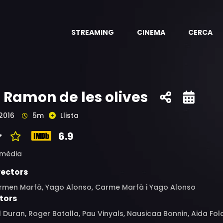
STREAMING
CINEMA
CERCA
l Ramon de les olives
2016
5m
Llista
6.9
mèdia
rectors
rmen Marfà, Yago Alonso, Carme Marfà i Yago Alonso
tors
l Duran, Roger Batalla, Pau Vinyals, Nausicaa Bonnin, Aida Folc