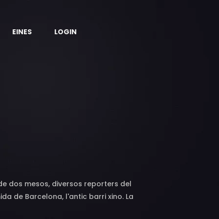
EINES
LOGIN
de dos mesos, diversos reporters del
a de Barcelona, l'antic barri xino. La
s conflictius: Sant Ramon, Tàpies, Sant