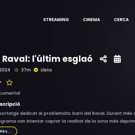
STREAMING
CINEMA
CERCA
l Raval: l'últim esglaó
2024
37m
Llista
cumental
scripció
ortatge dedicat al problemàtic barri del Raval. Durant més 
grama van intentar captar la realitat de la zona més deprimid
era va poder filmar, amb serioses dificultats, els carrers mé
Més...