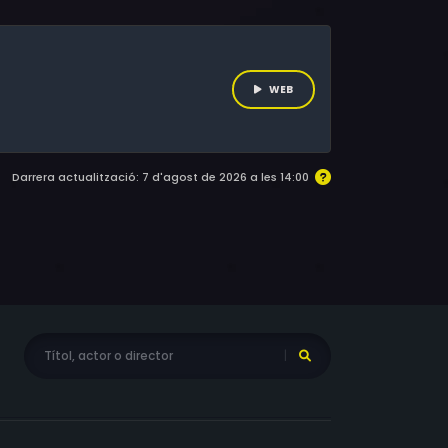
nsions del barri. En aquests carrers, la
 a controlar-ho tot.
WEB
Darrera actualització: 7 d'agost de 2026 a les 14:00