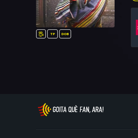
Ole
del
TP
DOB