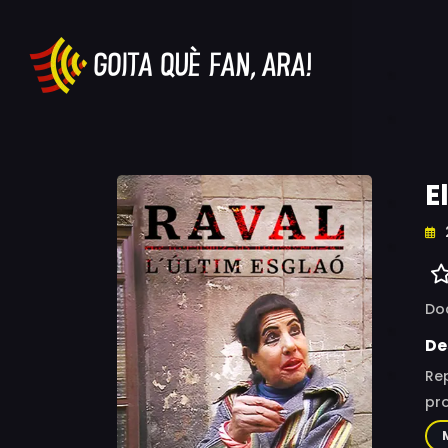
E
Do
De
Rep
pro
càm