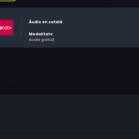
guer, Arc del Teatre, etc., i també va entrar en prostíbuls i pe
inqüència organitzada, els traficants de drogues, van arribar
Àudio en català
Modalitats:
Accés gratuït