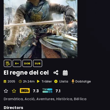
R+
DOB
SUB
El regne del cel
Tràiler
Llista
Doblatge
2005
2h 24m
7.3
7.1
Dramàtica,
Acció,
Aventures,
Històrica,
Bèl·lica
Directors