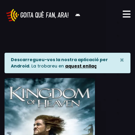
×
Descarregueu-vos la nostra aplicació per
Android
. La trobareu en
aquest enllaç