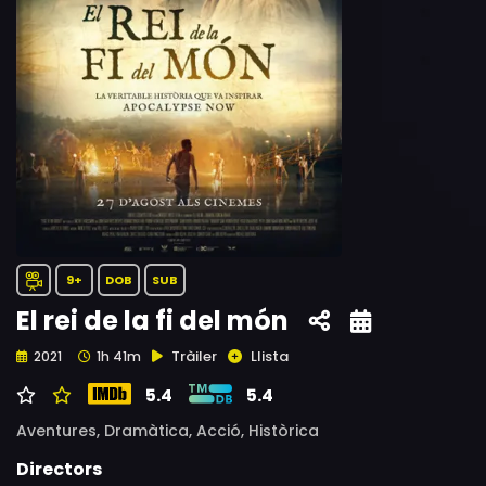
9+
DOB
SUB
El rei de la fi del món
Tràiler
Llista
2021
1h 41m
5.4
5.4
Aventures,
Dramàtica,
Acció,
Històrica
Directors