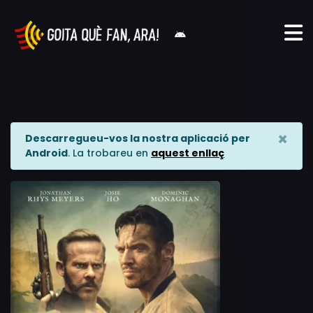
×
Descarregueu-vos la nostra aplicació per
Android
. La trobareu en
aquest enllaç