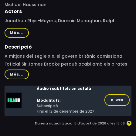
Michael Haussman
Actors
Jonathan Rhys-Meyers, Dominic Monaghan, Ralph
Ineson, Hannah New, Josie Ho, Bront Palarae, Atiqah
Més...
Hasiholan, Wan Hanafi, Jonathan Rhys Meyers, Shaheizy
Sam, Rahim Razali, Yusuf Mahardika, Samo Rafael
Descripció
A mitjans del segle XIX, el govern britànic comissiona
l’oficial Sir James Brooke perquè acabi amb els pirates
que es troben a les costes de Malàisia. Però Brooke va
Més...
més enllà i atresora tal poder que el govern britànic
comença a tenir-ne por: han creat un poderós enemic?
Àudio i subtítols en català
Modalitats:
WEB
Subscripció
Fins el 12 de desembre de 2027
Darrera actualització: 8 d'agost de 2026 a les 16:06