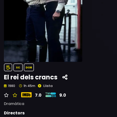
SC
DOB
El rei dels crancs
Llista
1980
1h 45m
7.0
9.0
Dramàtica
Directors