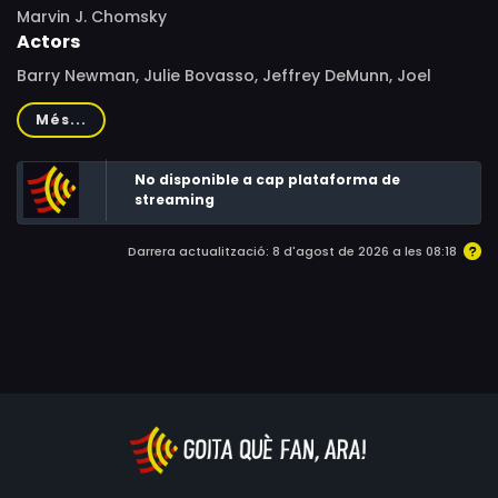
Marvin J. Chomsky
Actors
Barry Newman, Julie Bovasso, Jeffrey DeMunn, Joel
Fabiani, Gail Strickland, Harold Gould, Anne DeSalvo, Ron
Més...
McLarty, Mary-Joan Negro, Maureen Anderman, Sam
Coppola, Scott Russell Brown, E. Brian Dean, Win Forman,
No disponible a cap plataforma de
Jo Henderson, Justine Lichtman, Mike McBlair, Michael J.
streaming
Miller, Michael Miller, Jerry Rowe, Alan Sader, Fred Strong
Darrera actualització: 8 d'agost de 2026 a les 08:18