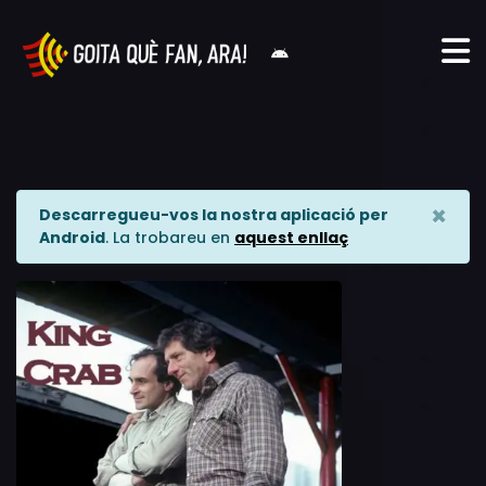
×
Descarregueu-vos la nostra aplicació per
Android
. La trobareu en
aquest enllaç