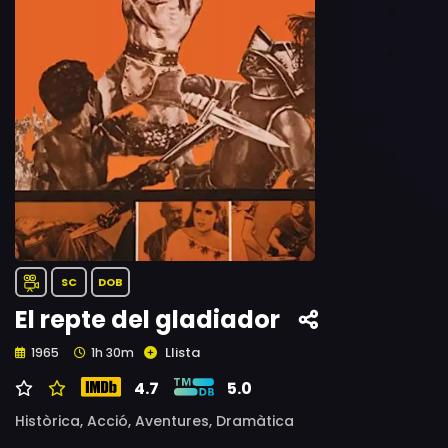
SC
DOB
El repte del gladiador
Llista
1965
1h 30m
4.7
5.0
Històrica,
Acció,
Aventures,
Dramàtica