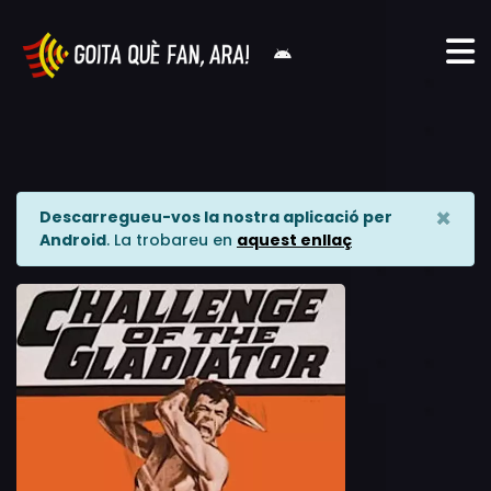
×
Descarregueu-vos la nostra aplicació per
Android
. La trobareu en
aquest enllaç