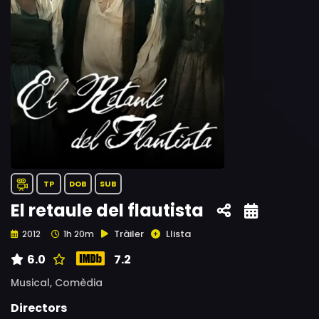
TP
DOB
SUB
El retaule del flautista
Tràiler
Llista
2012
1h 20m
6.0
7.2
Musical,
Comèdia
Directors