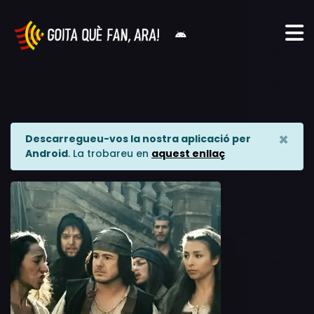
×
Descarregueu-vos la nostra aplicació per
Android
. La trobareu en
aquest enllaç