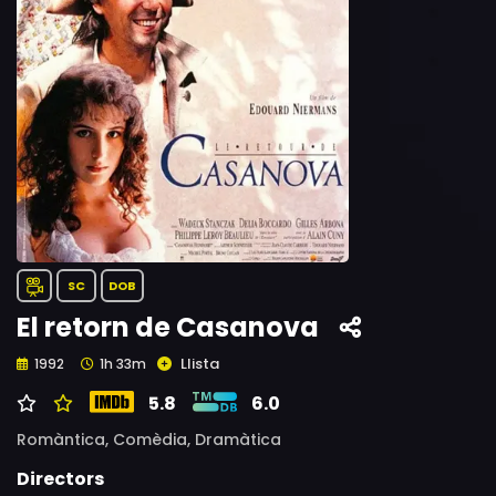
SC
DOB
El retorn de Casanova
Llista
1992
1h 33m
5.8
6.0
Romàntica,
Comèdia,
Dramàtica
Directors