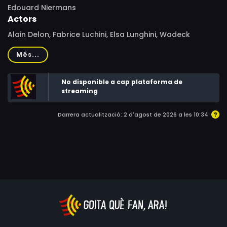
Edouard Niermans
Actors
Alain Delon, Fabrice Luchini, Elsa Lunghini, Wadeck
Stanczak, Delia Boccardo, Gilles Arbona, Violetta
Més...
Sanchez, Jacques Boudet, Philippe Leroy, Alain Cuny,
Yveline Ailhaud, Sarah Bertrand, Sandrine Blancke, Sophie
No disponible a cap plataforma de
Bouilloux, Michel Francini, Isabelle Gruault, Mathias Jung,
streaming
Gil Lagay, Philippe Lehembre, Samuel Olivier, Rebecca
Potok, André Raffard
Darrera actualització: 2 d'agost de 2026 a les 10:34