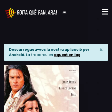
×
Descarregueu-vos la nostra aplicació per
Android
. La trobareu en
aquest enllaç