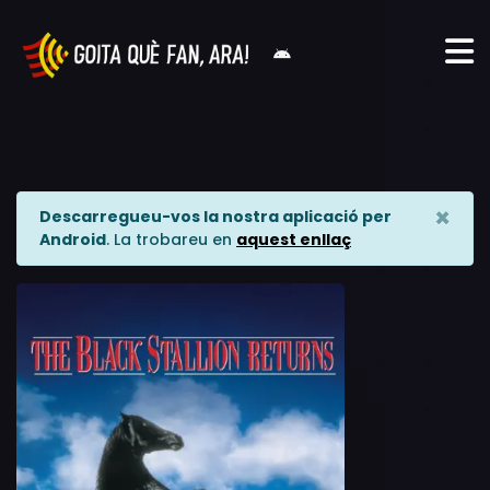
×
Descarregueu-vos la nostra aplicació per
Android
. La trobareu en
aquest enllaç