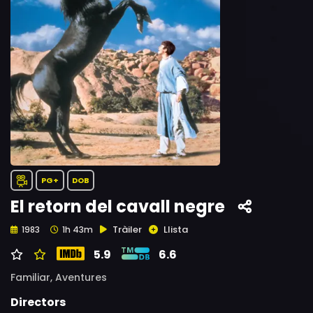
PG+
DOB
El retorn del cavall negre
Tràiler
Llista
1983
1h 43m
5.9
6.6
Familiar,
Aventures
Directors