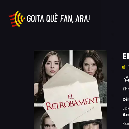
E
Thr
Di
Ja
Ac
Kac