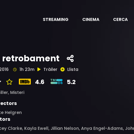
STREAMING
CINEMA
CERCA
l retrobament
2016
1h 23m
Tràiler
Llista
4.6
5.2
iller,
Misteri
rectors
ke Helgren
tors
ey Clarke, Kayla Ewell, Jillian Nelson, Anya Engel-Adams, John