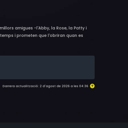
millors amigues -l'Abby, la Rose, la Patty i
l temps i prometen que l'obriran quan es
raduació i les noies, commocionades, aviat
igues tornen al poble per la trobada
Abby els va deixar unes quantes pistes perquè
r complir la promesa que li van fer a l'Abby,
 més s'hi acosta, més s'adona que la mort de
ecrets molt més greus del que es pensava.
Darrera actualització: 2 d'agost de 2026 a les 04:36