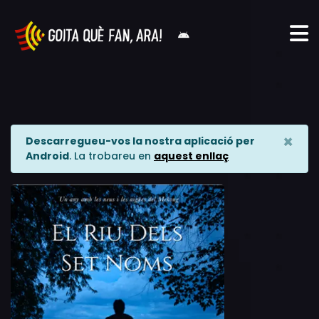
×
Descarregueu-vos la nostra aplicació per
Android
. La trobareu en
aquest enllaç