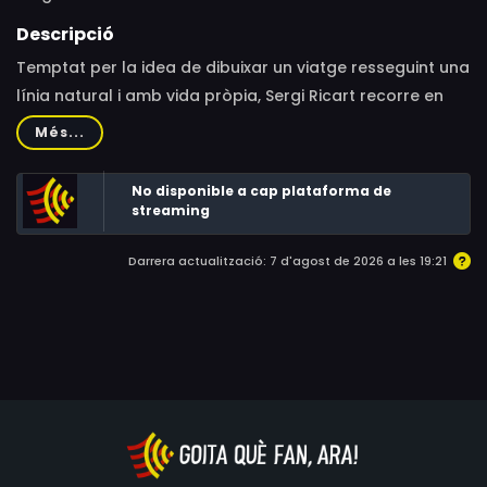
Descripció
Temptat per la idea de dibuixar un viatge resseguint una
línia natural i amb vida pròpia, Sergi Ricart recorre en
solitari els gairebé 5.000 kilòmetres del riu Mekong, des
Més...
de les glaceres del Tibet fins el gran delta, al Vietnam.
Explorant, sense pressa ni calendaris, escalant cims
No disponible a cap plataforma de
verges o pedalant a través de la metamorfosi de la
streaming
natura i la humanitat del territori.
Darrera actualització: 7 d'agost de 2026 a les 19:21