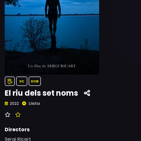
SC
DOB
El riu dels set noms
Llista
2022
Directors
Sergi Ricart