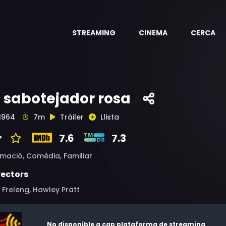
STREAMING
CINEMA
CERCA
l sabotejador rosa
1964
7m
Tràiler
Llista
7.6
7.3
imació,
Comèdia,
Familiar
rectors
z Freleng, Hawley Pratt
No disponible a cap plataforma de streaming