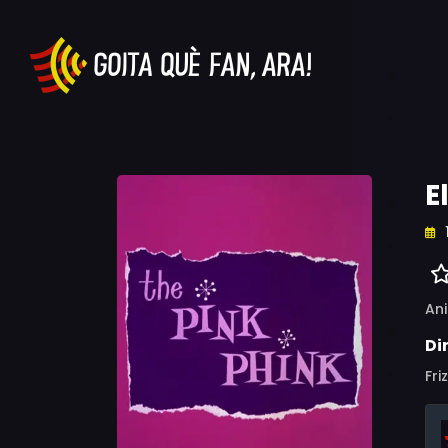
E
An
Di
Fri