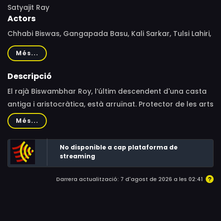
Satyajit Ray
Actors
Chhabi Biswas, Gangapada Basu, Kali Sarkar, Tulsi Lahiri,
Padmadevi, Pinaki Sengupta, Begum Akhtar, Waheed
Més...
Khan, Roshan Kumari, Sardar Akhtar, Bismillah Khan,
Dakshinamohan Thakur, Ashish Kumar, Robin Mazumdar,
Descripció
Imrat Khan, Salamat Ali Khan, Tarapada Nandy
El rajà Biswambhar Roy, l’últim descendent d'una casta
antiga i aristocràtica, està arruïnat. Protector de les arts
i gran amant de la música, decideix donar un últim gran
Més...
concert a casa seva.
No disponible a cap plataforma de
streaming
Darrera actualització: 7 d'agost de 2026 a les 02:41