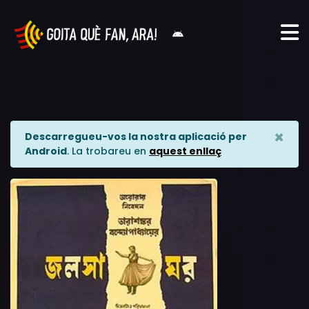
×
Descarregueu-vos la nostra aplicació per
Android
. La trobareu en
aquest enllaç