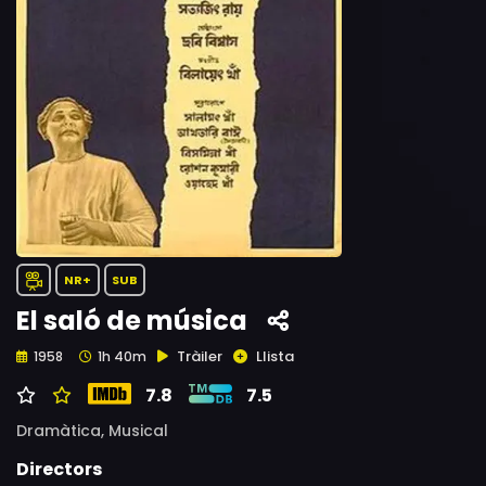
NR+
SUB
El saló de música
Tràiler
Llista
1958
1h 40m
7.8
7.5
Dramàtica,
Musical
Directors