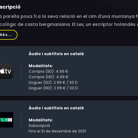
scripció
 parella posa fi a la seva relació en el cim d'una muntanya 
cològic de casta bergmaniana. El Lex, un escriptor holandès 
ba de superar la seva separació amb la Hannah des que el va 
Més...
b un gest simbòlic i li demana a la Hannah que l'acompanyi 
ts.
Àudio i subtítols en català
Modalitats:
Compra (SD): 4.99 €
Compra (HD): 4.99 €
Lloguer (SD): 2.99 € / 30 D.
Lloguer (HD): 2.99 € / 30 D.
Àudio i subtítols en català
Modalitats:
Subscripció
Fins el 31 de desembre de 2031