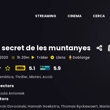
STREAMING
CINEMA
CERCA
l secret de les muntanyes
2020
1h 20m
Tràiler
Llista
Doblatge
5.1
5.9
amàtica,
Thriller,
Misteri,
Acció
rectors
szula Antoniak
tors
cin Dorocinski, Hannah Hoekstra, Thomas Ryckewaert, Maria 