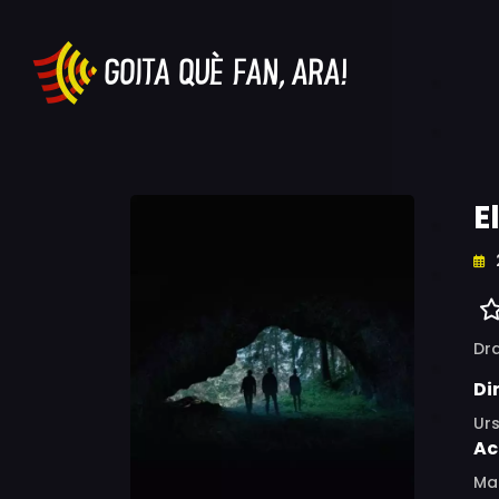
E
Dr
Di
Ur
Ac
Mar