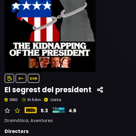
R+
DOB
El segrest del president
Llista
1980
1h 54m
5.3
4.6
Dramàtica,
Aventures
Directors