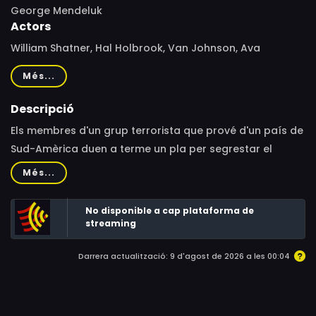
George Mendeluk
Actors
William Shatner, Hal Holbrook, Van Johnson, Ava
Gardner, Maury Chaykin, Elizabeth Shepherd, Miguel
Més...
Fernandes, Cindy Girling, Michael J. Reynolds, Gary
Reineke, Murray Westgate, Sully Boyar, Patrick Brymer,
Descripció
Jackie Burroughs, David Cadiente, Fred Franklyn,
Els membres d'un grup terrorista que prové d'un país de
Chapelle Jaffe
Sud-Amèrica duen a terme un pla per segrestar el
president dels Estats Units, durant una visita diplomàtica
Més...
que realitza a Toronto.
No disponible a cap plataforma de
streaming
Darrera actualització: 9 d'agost de 2026 a les 00:04