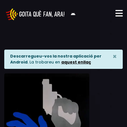
×
Descarregueu-vos la nostra aplicació per
Android
. La trobareu en
aquest enllaç