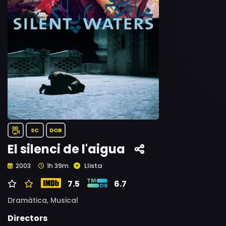
SC
DOB
El silenci de l'aigua
Llista
2003
1h 39m
7.5
6.7
Dramàtica,
Musical
Directors