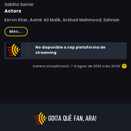
Sabiha Sumar
Actors
Kirron Kher, Aamir Ali Malik, Arshad Mahmood, Salman
Shahid, Shilpa Shukla, Sarfaraz Ansari, Qurat-ul-Ain
Més...
Balouch, Ejaz Baig, Tasleem Bibi, Abid Ali, Shazim Ashraf,
Adnan Shah Tipu
No disponible a cap plataforma de
streaming
Darrera actualització: 7 d'agost de 2026 a les 20:00