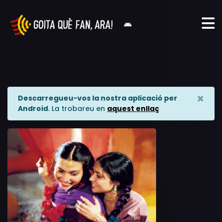
×
Descarregueu-vos la nostra aplicació per
Android
. La trobareu en
aquest enllaç