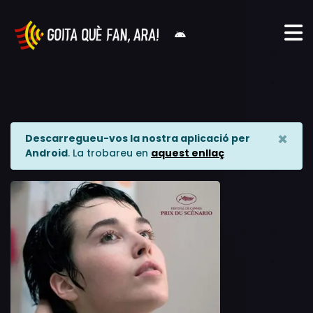
×
Descarregueu-vos la nostra aplicació per
Android
. La trobareu en
aquest enllaç