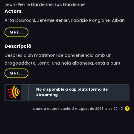
Jean-Pierre Dardenne, Luc Dardenne
Actors
Arta Dobroshi, Jérémie Renier, Fabrizio Rongione, Alban
Ukaj, Morgan Marinne, Anton Yakovlev, Olivier Gourmet,
Més...
Grigori Manoukov, Mireille Bailly, Serge Larivière,
Stéphanie Gob, Laurent Caron, Baptiste Sornin,
Descripció
Alexandre Trocky, Cédric Lenoir, Cécile Boland
Després d’un matrimoni de conveniència amb un
drogoaddicte, Lorna, una noia albanesa, està a punt
d’aconseguir la nacionalitat belga.
Més...
No disponible a cap plataforma de
streaming
Darrera actualització: 3 d'agost de 2026 a les 22:43