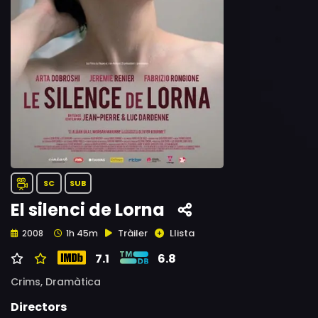
SC
SUB
El silenci de Lorna
Tràiler
Llista
2008
1h 45m
7.1
6.8
Crims,
Dramàtica
Directors