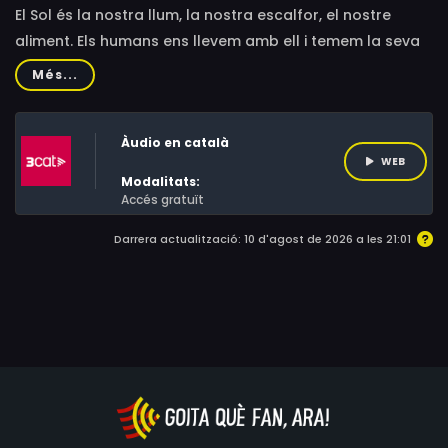
El Sol és la nostra llum, la nostra escalfor, el nostre
aliment. Els humans ens llevem amb ell i temem la seva
desaparició. Estem tan acostumats a la seva presència
Més...
que hem oblidat que va néixer i que morirà algun dia.
Però, fins a quin punt coneixem realment el Sol?
Àudio en català
WEB
Modalitats:
Accés gratuït
Darrera actualització: 10 d'agost de 2026 a les 21:01