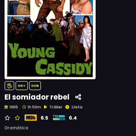
NR+
DOB
El somiador rebel
Tràiler
Llista
1965
1h 50m
6.5
6.4
Dramàtica