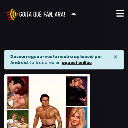
×
Descarregueu-vos la nostra aplicació per
Android
. La trobareu en
aquest enllaç