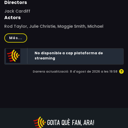
Directors
Jack Cardiff
Actors
Rod Taylor, Julie Christie, Maggie Smith, Michael
Redgrave, Edith Evans, Flora Robson, Jack MacGowran,
Més...
Siân Phillips, T. P. McKenna, Julie Ross, Robin Sumner, Philip
O'Flynn, Pauline Delaney, Arthur O'Sullivan, Joe Lynch,
No disponible a cap plataforma de
Vincent Dowling, Tom Irwin, John McDarby, John Cowley,
streaming
Gerry Sullivan, Bill Foley, John Franklyn, Harry Brogan,
Shivaun O'Casey
Darrera actualització: 8 d'agost de 2026 a les 19:58