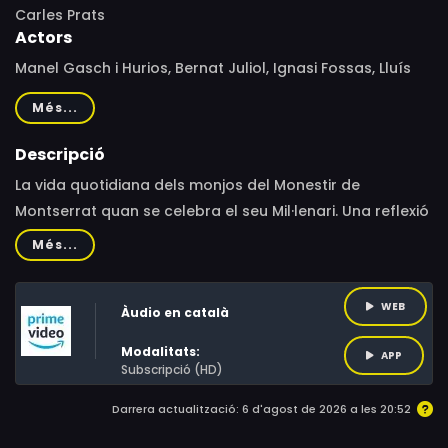
Carles Prats
Actors
Manel Gasch i Hurios, Bernat Juliol, Ignasi Fossas, Lluís
Juanós, Joan Maria Mayol
Més...
Descripció
La vida quotidiana dels monjos del Monestir de
Montserrat quan se celebra el seu Mil·lenari. Una reflexió
sobre el pas del temps en una comunitat benedictina
Més...
regida per la Regla de Sant Benet, que mostra allò que
no és a la vista del públic: com viu, portes endins, la
WEB
Àudio en català
comunitat monàstica.
Modalitats:
APP
Subscripció (HD)
Darrera actualització: 6 d'agost de 2026 a les 20:52