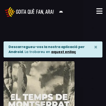
×
Descarregueu-vos la nostra aplicació per
Android
. La trobareu en
aquest enllaç