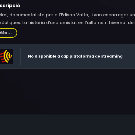
scripció
lmi, documentalista per a l’Edison Volta, li van encarregar un
ràuliques. La història d'una amistat en l'aïllament hivernal de
rgmetratge ficcionat.
Més...
No disponible a cap plataforma de streaming