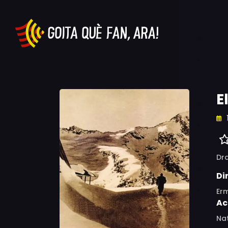
E
Dr
Di
Er
Ac
Na