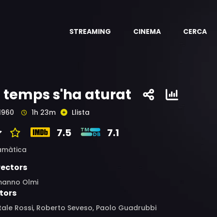
STREAMING
CINEMA
CERCA
l temps s'ha aturat
1960
1h 23m
Llista
7.5
7.1
amàtica
rectors
manno Olmi
tors
tale Rossi, Roberto Seveso, Paolo Guadrubbi