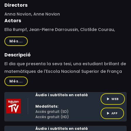
Directors
Anna Novion, Anne Novion
Actors
Ella Rumpf, Jean-Pierre Darroussin, Clotilde Courau,
Julien Frison, Sonia Bonny, Xiaoxing Cheng, Jean-pierre
Més...
Darroussin, Idir Azougli, Édouard Sulpice, Camille de
Sablet, Karl Ruben Noel, Ava Baya, Gautier Boxebeld,
Descripció
Esdras Registe, Leïla Muse, Dominique Ratonnat,
El dia que presenta la seva tesi, una estudiant brillant de
Pakirathan Sulakshan, Tien Shué, Yun-Ping He, Fang Chen,
matemàtiques de l'Escola Nacional Superior de França
David Hattery, Daniel Wolf, Pierre Banderet, Paul Kai Te
comet un error que fa trontollar totes les certeses de la
Més...
seva vida, planificada fins al darrer detall. Així que
decideix deixar-ho tot i començar de nou.
Àudio i subtítols en català
WEB
Modalitats:
Accés gratuït (SD)
APP
Accés gratuït (HD)
Àudio i subtítols en català