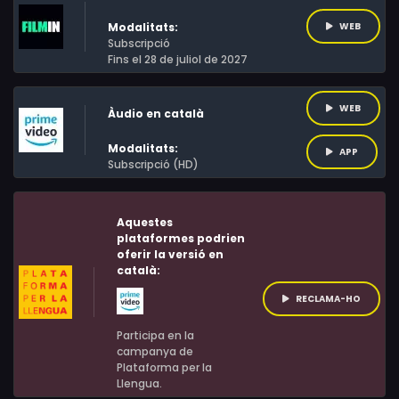
Modalitats:
WEB
Subscripció
Fins el 28 de juliol de 2027
WEB
Àudio en català
Modalitats:
APP
Subscripció (HD)
Aquestes
plataformes podrien
oferir la versió en
català:
RECLAMA-HO
Participa en la
campanya de
Plataforma per la
Llengua.