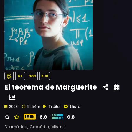
6+
DOB
SUB
El teorema de Marguerite
Tràiler
Llista
2023
1h 54m
6.8
6.8
Dramàtica,
Comèdia,
Misteri