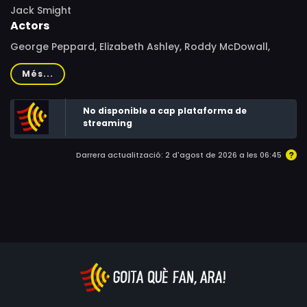
Jack Smight
Actors
George Peppard, Elizabeth Ashley, Roddy McDowall,
Arthur O'Connell, Mona Washbourne, Herbert Marshall,
Més...
Robert Webber, Charles Drake, Sally Kellerman, Arte
Johnson, Bill Walker, Vincent Gardenia, Janine Gray,
No disponible a cap plataforma de
Elaine Martone, Hope Sansberry
streaming
Darrera actualització: 2 d'agost de 2026 a les 06:45