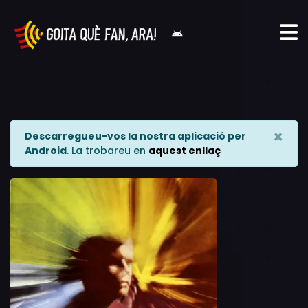
×
Descarregueu-vos la nostra aplicació per
Android
. La trobareu en
aquest enllaç