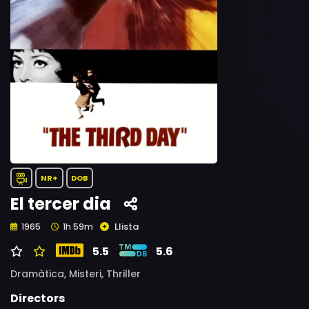
NR+
DOB
El tercer dia
Llista
1965
1h 59m
5.5
5.6
Dramàtica,
Misteri,
Thriller
Directors