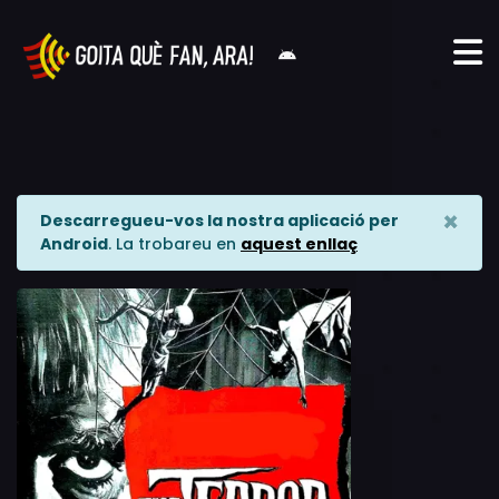
×
Descarregueu-vos la nostra aplicació per
Android
. La trobareu en
aquest enllaç