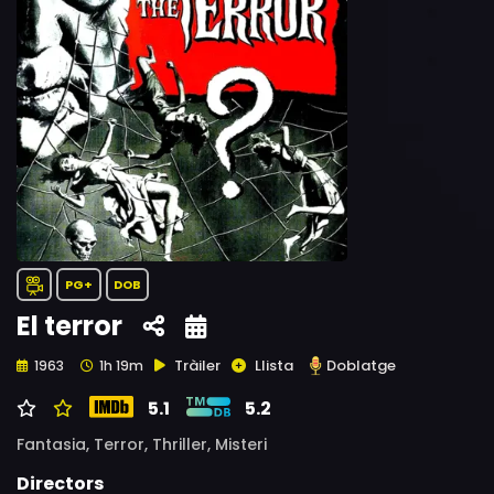
PG+
DOB
El terror
Tràiler
Llista
Doblatge
1963
1h 19m
5.1
5.2
Fantasia,
Terror,
Thriller,
Misteri
Directors