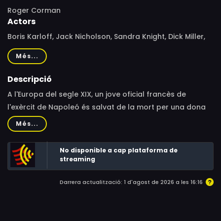
Roger Corman
Actors
Boris Karloff, Jack Nicholson, Sandra Knight, Dick Miller,
Dorothy Neumann, Jonathan Haze
Més...
Descripció
A l'Europa del segle XIX, un jove oficial francès de
l'exèrcit de Napoleó és salvat de la mort per una dona
bella que, a continuació, desapareix. El tinent,
Més...
obsessionat amb la noia, segueix les empremtes fins
arribar al remot i solitari castell del Baró Von Leppe
No disponible a cap plataforma de
(Boris Karloff), un lloc que amaga un terrible misteri.
streaming
Darrera actualització: 1 d'agost de 2026 a les 16:16