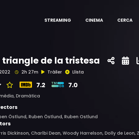
STREAMING
CINEMA
CERCA
l triangle de la tristesa
2022
2h 27m
Tràiler
Llista
7.2
7.0
mèdia,
Dramàtica
rectors
ben Östlund, Ruben Östlund, Ruben Ostlund
tors
ris Dickinson, Charlbi Dean, Woody Harrelson, Dolly de Leon, Zla