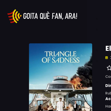
E
Co
Di
Ru
Ac
Har