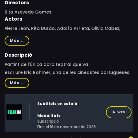
Directors
Rita Azevedo Gomes
Actors
Pierre Léon, Rita Durão, Adolfo Arrieta, Olivia Cábez,
Mauro Soares, Mário Veloso
Més...
Descripció
Partint de l'única obra teatral que va
escriure Éric Rohmer, una de les cineastes portugueses
més importants de la història, Rita Azevedo Gomes,
Més...
transita per les converses, reflexions i memorables
actuacions de piano entre dos amants retrobats. Una
Subtítols en català
agradable comèdia romàntica amb un singular
contrapunt meta.Paul i Adélia, antics amants, es troben
WEB
Modalitats:
regularment per a filosofar sobre el seu passat com a
Subscripció
Fins el 18 de novembre de 2026
parella, xerrar sobre les noves aventures amoroses
d'ella o discutir sobre música: Adélia adora el rock i Paul