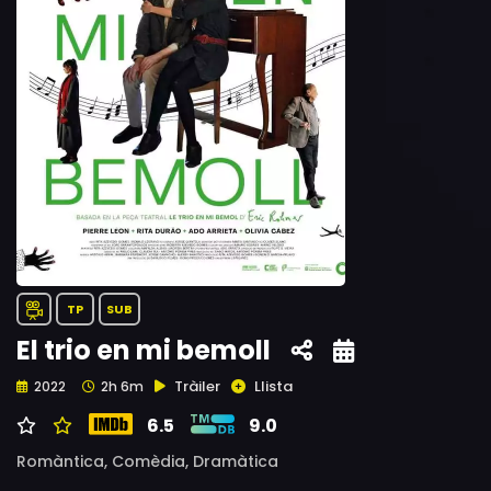
TP
SUB
El trio en mi bemoll
Tràiler
Llista
2022
2h 6m
6.5
9.0
Romàntica,
Comèdia,
Dramàtica