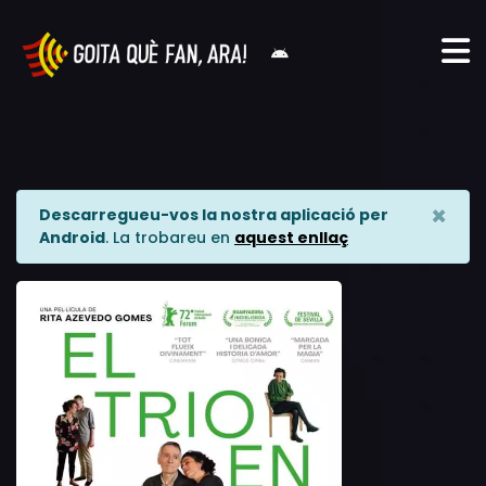
×
Descarregueu-vos la nostra aplicació per
Android
. La trobareu en
aquest enllaç