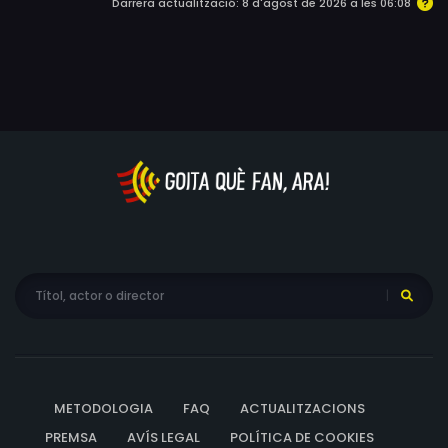
Darrera actualització: 8 d'agost de 2026 a les 06:08
es desviu per la música clàssica. Al llarg de l'any es
veuran set vegades. Trobades, desacords i una melodia
que va unint-los cada cop més…
METODOLOGIA
FAQ
ACTUALITZACIONS
PREMSA
AVÍS LEGAL
POLÍTICA DE COOKIES