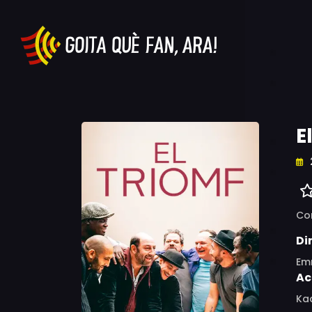
E
Co
Di
Em
Ac
Kad