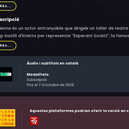
binlé Nabié, Alexandre Medvedev, Aleksandr Medvedev, Saïd
Més...
urcol, Adam Baaziz, Clément Desormeaux, Selim Ziouane
scripció
tienne és un actor entranyable que dirigeix un taller de teatre
p insòlit d'interns per representar "Esperant Godot", la fa
nsegueix l'autorització per fer una gira fora de la presó amb
Més...
vant una oportunitat que no pot deixar escapar.
Àudio i subtítols en català
Modalitats:
Subscripció
Fins el 7 d'octubre de 2026
Aquestes plataformes podrien oferir la versió en c