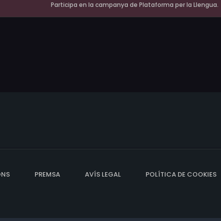
Participa en la campanya de Plataforma per la Llengua.
ONS
PREMSA
AVÍS LEGAL
POLÍTICA DE COOKIES