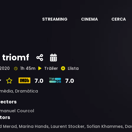
STREAMING
CINEMA
CERCA
l triomf
2020
1h 45m
Tràiler
Llista
7.0
7.0
mèdia,
Dramàtica
rectors
manuel Courcol
tors
 Merad, Marina Hands, Laurent Stocker, Sofian Khammes, David