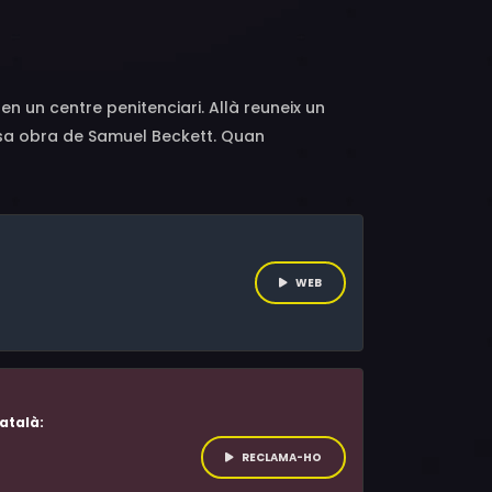
 Benchnafa, Mathilde Courcol-Rozès, Samuel
 en un centre penitenciari. Allà reuneix un
mosa obra de Samuel Beckett. Quan
 la seva pintoresca colla d'actors, es troba
WEB
atalà:
RECLAMA-HO