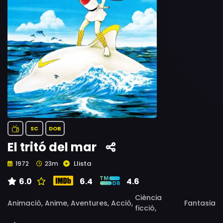
SC
DOB
El tritó del mar
Llista
1972
23m
6.0
6.4
4.6
Ciència
Animació,
Anime,
Aventures,
Acció,
Fantasia
ficció,