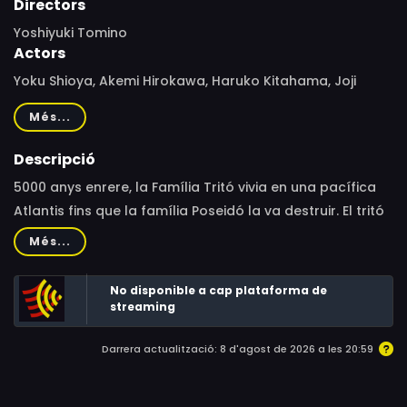
Directors
Yoshiyuki Tomino
Actors
Yoku Shioya, Akemi Hirokawa, Haruko Kitahama, Joji
Yanami, Kazuko Sugiyama, Hidekatsu Shibata, Taeko
Més...
Nakanishi, Kaneta Kimotsuki, Junpei Takiguchi, Yonehiko
Kitagawa, Koji Yada, Hiroshi Masuoka, Hiroshi Ôtake,
Descripció
Ryusuke Shiomi
5000 anys enrere, la Família Tritó vivia en una pacífica
Atlantis fins que la família Poseidó la va destruir. El tritó
de la línia de la Família Tritó s’embarca en una vida
Més...
aventurera al mar, lluitant contra la família Poseidó.
No disponible a cap plataforma de
streaming
Darrera actualització: 8 d'agost de 2026 a les 20:59