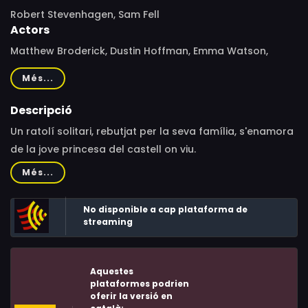
Robert Stevenhagen, Sam Fell
Actors
Matthew Broderick, Dustin Hoffman, Emma Watson,
Tracey Ullman, Kevin Kline, Sigourney Weaver, William H.
Més...
Macy, Stanley Tucci, Ciarán Hinds, Robbie Coltrane, Tony
Hale, Frances Conroy, Frank Langella, Richard Jenkins,
Descripció
Christopher Lloyd, Charles Shaughnessy, Patricia Cullen,
Un ratolí solitari, rebutjat per la seva família, s'enamora
McNally Sagal, Sam Fell
de la jove princesa del castell on viu.
Més...
No disponible a cap plataforma de
streaming
Aquestes
plataformes podrien
oferir la versió en