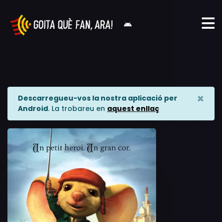
×
Descarregueu-vos la nostra aplicació per
Android
. La trobareu en
aquest enllaç