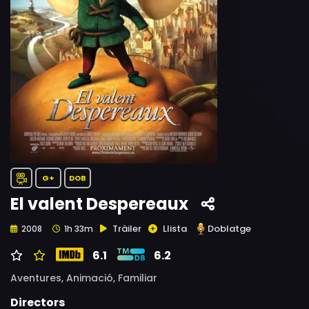
G+
DOB
El valent Despereaux
Tràiler
Llista
Doblatge
2008
1h 33m
6.1
6.2
Aventures,
Animació,
Familiar
Directors