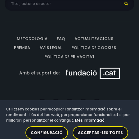
METODOLOGIA
FAQ
ACTUALITZACIONS
PREMSA
AVÍS LEGAL
POLÍTICA DE COOKIES
POLÍTICA DE PRIVACITAT
Amb el suport de:
Utilitzem cookies per recopilar i analitzar informació sobre el
rendiment i l’ús del lloc web, per proporcionar funcionalitats i per
millorar i personalitzar el contingut.
Més informació
Versió: 3.13.0.202607011342
CONFIGURACIÓ
ACCEPTAR-LES TOTES