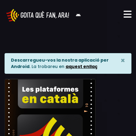
×
Descarregueu-vos la nostra aplicació per
Android
. La trobareu en
aquest enllaç