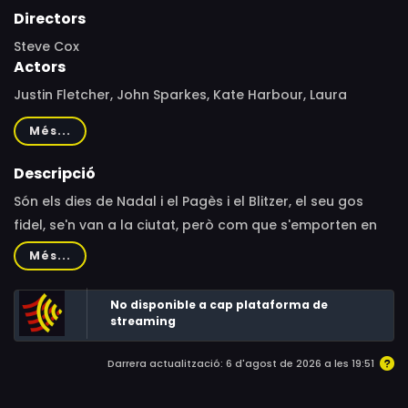
Directors
Steve Cox
Actors
Justin Fletcher, John Sparkes, Kate Harbour, Laura
Aikman, Marcus Brigstocke, Anna Leong Brophy, Simon
Més...
Greenall, Andy Nyman, Emma Tate, Rich Webber
Descripció
Són els dies de Nadal i el Pagès i el Blitzer, el seu gos
fidel, se'n van a la ciutat, però com que s'emporten en
Timmy sense voler, en Shaun i el ramat d'ovelles l'hauran
Més...
d'anar a buscar. A la ciutat, una nena que es diu Ella
s'emporta en Timmy a casa i, una vegada més, el ramat
No disponible a cap plataforma de
haurà de rumiar una missió de rescat. Però l'Ella, que és
streaming
una mica trapella, es pensa que en Timmy és una
Darrera actualització: 6 d'agost de 2026 a les 19:51
joguina molt realista i no està disposada a renunciar-hi.
Els embolics i l'enrenou estant servits.