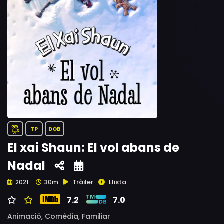
TP
DOB
El xai Shaun: El vol abans de
Nadal
Tràiler
Llista
2021
30m
7.2
7.0
Animació,
Comèdia,
Familiar