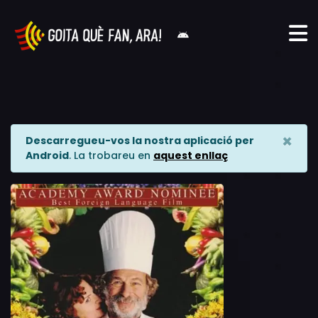
×
Descarregueu-vos la nostra aplicació per
Android
. La trobareu en
aquest enllaç