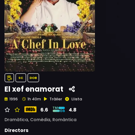
SC
DOB
El xef enamorat
Tràiler
Llista
1996
1h 40m
6.6
4.8
Dramàtica,
Comèdia,
Romàntica
Directors