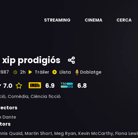
STREAMING
CINEMA
CERCA
l xip prodigiós
1987
2h
Tràiler
Llista
Doblatge
7.0
6.9
6.8
ció,
Comèdia,
Ciència ficció
rectors
e Dante
tors
nis Quaid, Martin Short, Meg Ryan, Kevin McCarthy, Fiona Lewis