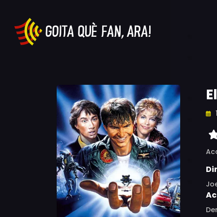
E
Ac
Di
Jo
Ac
Den