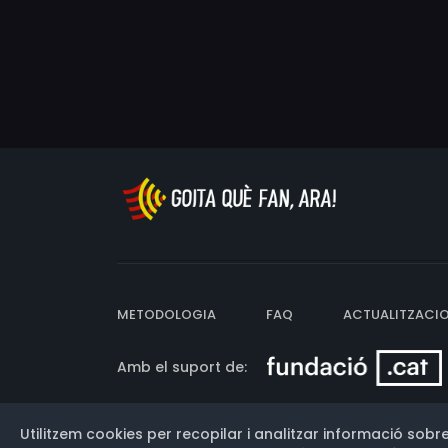
METODOLOGIA
FAQ
ACTUALITZACI
Amb el suport de:
Utilitzem cookies per recopilar i analitzar informació sobre
Versió: 3.13.0.202607011342