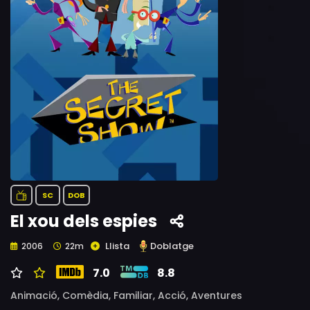
SC
DOB
El xou dels espies
Llista
Doblatge
2006
22m
7.0
8.8
Animació,
Comèdia,
Familiar,
Acció,
Aventures