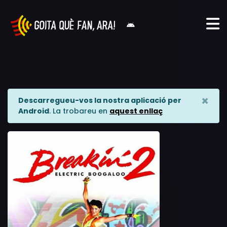
×
Descarregueu-vos la nostra aplicació per
Android
. La trobareu en
aquest enllaç