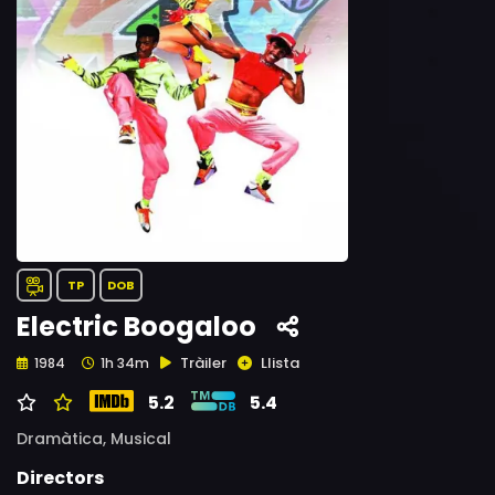
TP
DOB
Electric Boogaloo
Tràiler
Llista
1984
1h 34m
5.2
5.4
Dramàtica,
Musical
Directors