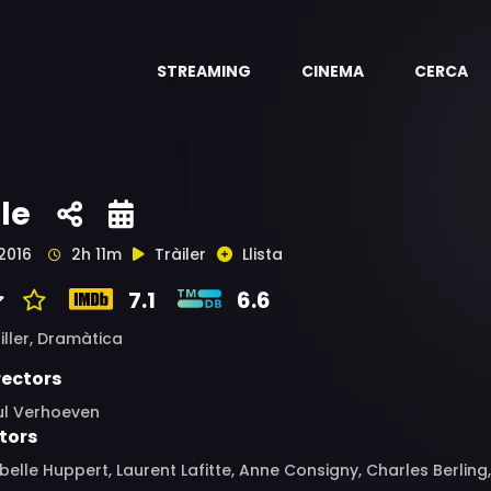
STREAMING
CINEMA
CERCA
lle
2016
2h 11m
Tràiler
Llista
7.1
6.6
iller,
Dramàtica
rectors
ul Verhoeven
tors
belle Huppert, Laurent Lafitte, Anne Consigny, Charles Berling, V