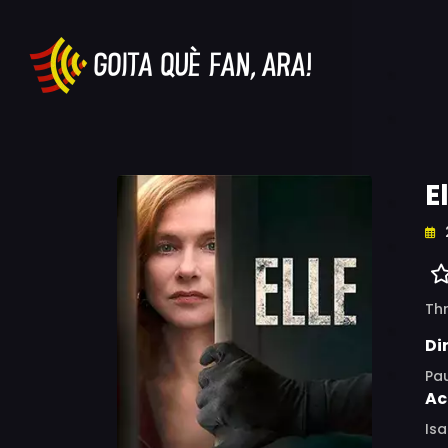
E
Thr
Di
Pa
Ac
Isa