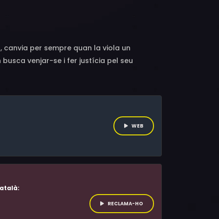
Isaaz, Anne Loiret, Arthur Mazet, Nicolas
ne Bak, David Léotard, Loïc Legendre, Jean-
 Kahn, Jina Djemba, Nicolas Ullmann, Florent
t, Oury Milshtein, Dominique Plaideau, Elise
, canvia per sempre quan la viola un
, François Nambot
usca venjar-se i fer justícia pel seu
WEB
atalà:
RECLAMA-HO