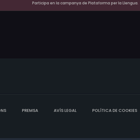
Participa en la campanya de Plataforma per la Llengua.
ONS
PREMSA
AVÍS LEGAL
POLÍTICA DE COOKIES