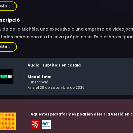
ith Magre, Jonas Bloquet, Raphaël Lenglet, Vimala Pons, Alice 
Més...
ucaire, Hugues Martel, Marie Berto, Hugo Conzelmann, Stépha
l Martin, Eric Savin, Zohar Wexler, Olivia Gotanègre, Raphaël
scripció
ffer, Laurent Orry, Fleur Geffrier, Caroline Breton, Jean Douche
vida de la Michèle, una executiva d'una empresa de videojocs
houassa, Vincent Launay-Franceschini, Jean-Yves Freyburger
teriós emmascarat a la seva pròpia casa. És aleshores quan b
mpte.
Més...
Àudio i subtítols en català
Modalitats:
Subscripció
Fins el 29 de setembre de 2026
Aquestes plataformes podrien oferir la versió en c