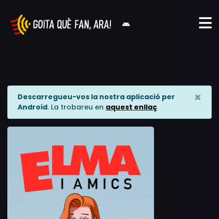
×
Descarregueu-vos la nostra aplicació per
Android
. La trobareu en
aquest enllaç