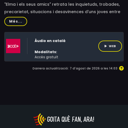
"Elma i els seus amics" retrata les inquietuds, trobades,
precarietat, situacions i desavinences d'uns joves entre
terrasses de bar, vagons de metro i pisos compartits.
Més...
Humor espontani i situacions en què potser
reconeixeràs les teves amigues... o a tu mateixa. Sèrie
Àudio en català
d'animació publicada originalment a l'Instagram d'EVA i
WEB
creada en exclusiva per l'il·lustrador Martí Melcion, el
Modalitats:
gran retratista de la generació mil·lennista barcelonina.
Accés gratuït
Darrera actualització: 7 d'agost de 2026 a les 14:03