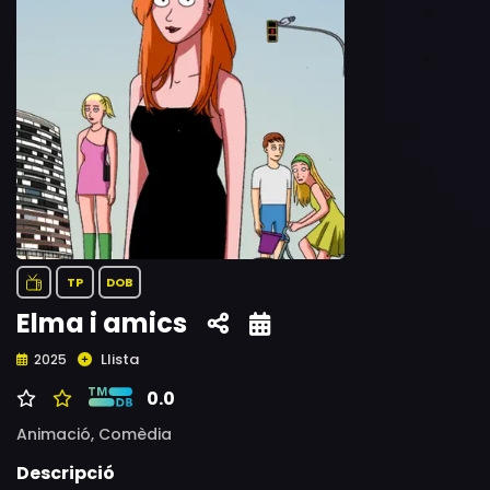
TP
DOB
Elma i amics
Llista
2025
0.0
Animació,
Comèdia
Descripció