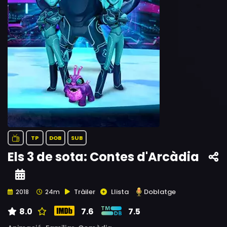
TP
DOB
SUB
Els 3 de sota: Contes d'Arcàdia
Tràiler
Llista
Doblatge
2018
24m
8.0
7.6
7.5