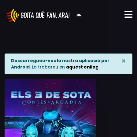
×
Descarregueu-vos la nostra aplicació per
Android
. La trobareu en
aquest enllaç