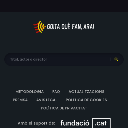
terrícoles i buscar aliats a l'institut, on coneixeran en
Toby, l'Eli i l'Steve, i on tindran certes dificultats perquè
els acceptin els companys.
METODOLOGIA
FAQ
ACTUALITZACIONS
PREMSA
AVÍS LEGAL
POLÍTICA DE COOKIES
POLÍTICA DE PRIVACITAT
Amb el suport de: