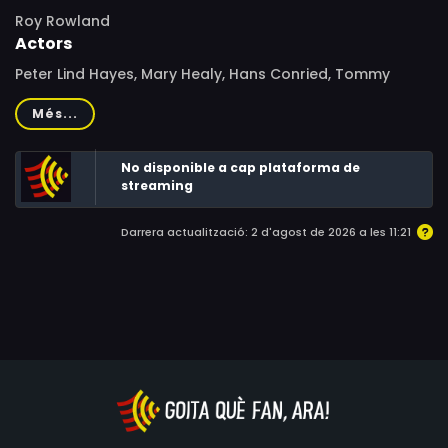
Roy Rowland
Actors
Peter Lind Hayes, Mary Healy, Hans Conried, Tommy
Rettig, Noel Cravat, Robert Heasley, Jack Heasley,
Més...
George Chakiris, Alan Aric, Henry Kulky, Tony Butala, Kim
Charney, Luigi Faccuito, Diki Lerner, Harry Wilson
No disponible a cap plataforma de
streaming
Darrera actualització: 2 d'agost de 2026 a les 11:21