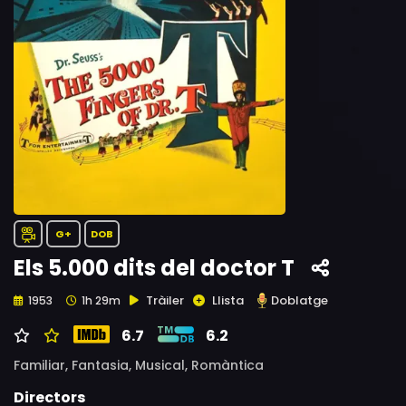
G+
DOB
Els 5.000 dits del doctor T
Tràiler
Llista
Doblatge
1953
1h 29m
6.7
6.2
Familiar,
Fantasia,
Musical,
Romàntica
Directors