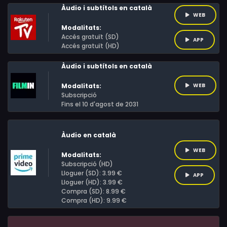
Àudio i subtítols en català
WEB
Modalitats:
Accés gratuït (SD)
APP
Accés gratuït (HD)
Àudio i subtítols en català
Modalitats:
WEB
Subscripció
Fins el 10 d'agost de 2031
Àudio en català
WEB
Modalitats:
Subscripció (HD)
Lloguer (SD): 3.99 €
APP
Lloguer (HD): 3.99 €
Compra (SD): 8.99 €
Compra (HD): 9.99 €