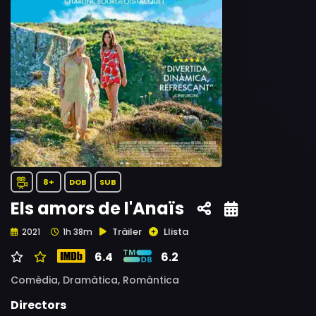
8+
DOB
SUB
Els amors de l'Anaïs
Tràiler
Llista
2021
1h 38m
6.4
6.2
Comèdia,
Dramàtica,
Romàntica
Directors