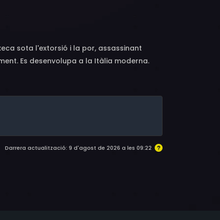
Berling, Raul Lovecchio, Giulio Baraghini, Enrico
hele Branca, Agostino Crisafulli, Bruno Di Luia,
 Barbera, Franco Beltramme, Fulvio Mingozzi,
xeca sota l'extorsió i la por, assassinant
ment. Es desenvolupa a la Itàlia moderna.
home i la vida val molt poc. Inútil és fugir,
s fort surt vencedor.
Darrera actualització: 9 d'agost de 2026 a les 09:22