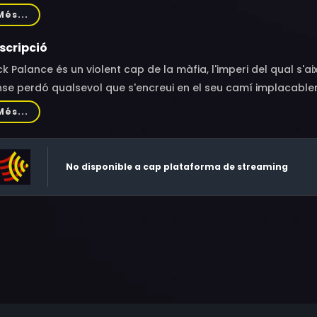
rioli, Rosario Borelli, Pietro Ceccarelli, Salvatore Billa, Peter 
Més...
ombini, Spartaco Battisti, Fernando Cerulli, Luciano Bottin, Mic
berto Galimberti, Nello Pazzafini, Marco Stefanelli, Sandro La
scripció
io Novelli, Dirce Funari
k Palance és un violent cap de la màfia, l'imperi del qual s'ai
se perdó qualsevol que s'encreui en el seu camí implacable
est drama mostra un món on el revòlver és el millor amic de l'
Més...
til amagar-se. És una lluita a vida o mort en què només el mé
No disponible a cap plataforma de streaming