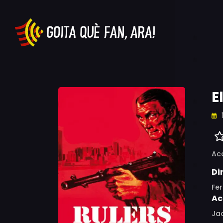
E
Ac
Di
Fe
Ac
Jac