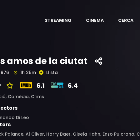
STREAMING
CINEMA
CERCA
ls amos de la ciutat
1976
1h 25m
Llista
6.1
6.4
ció,
Comèdia,
Crims
rectors
rnando Di Leo
tors
k Palance, Al Cliver, Harry Baer, Gisela Hahn, Enzo Pulcrano,