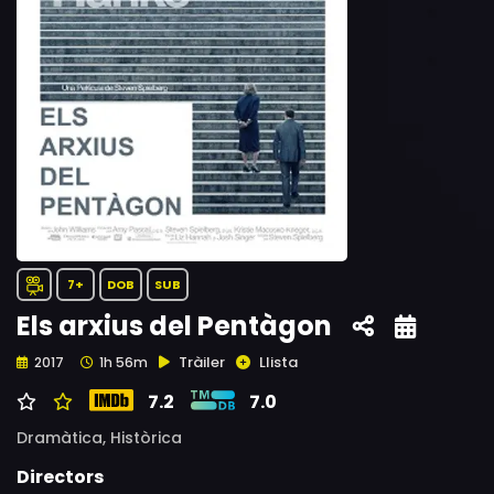
7+
DOB
SUB
Els arxius del Pentàgon
Tràiler
Llista
2017
1h 56m
7.2
7.0
Dramàtica,
Històrica
Directors