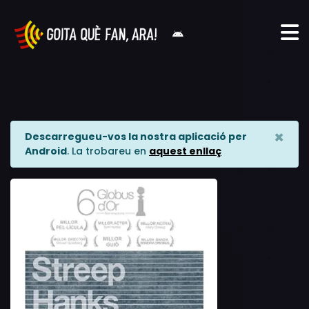
×
Descarregueu-vos la nostra aplicació per
Android
. La trobareu en
aquest enllaç