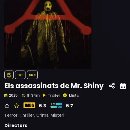
18+
SUB
Els assassinats de Mr. Shiny
Tràiler
Llista
2025
1h 34m
6.3
6.7
Terror,
Thriller,
Crims,
Misteri
Directors