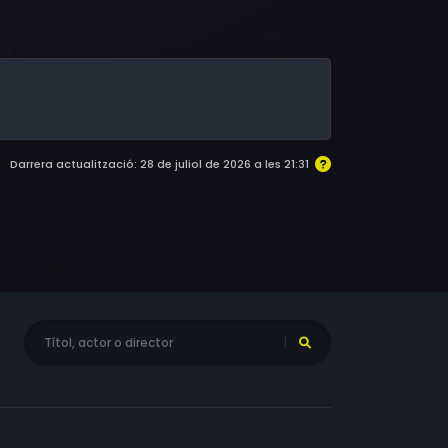
l Chamberlain, Dido Plumb
Darrera actualització: 28 de juliol de 2026 a les 21:31