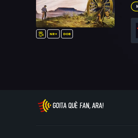
Ron
NR+
DOB