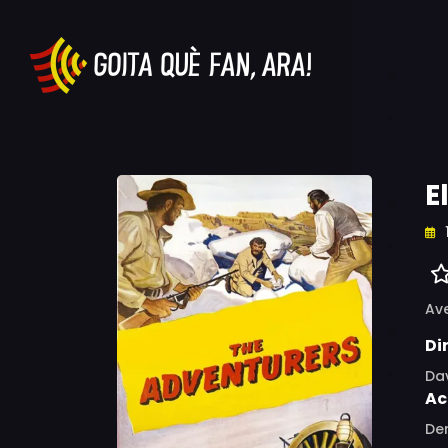
E
Av
Di
Da
Ac
Den