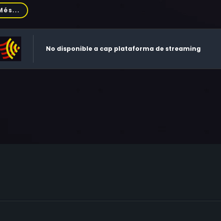
ald Adam, Martin Boddey, Philip Ray, Walter Horsbrugh, Cyri
Més...
No disponible a cap plataforma de streaming