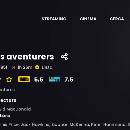
STREAMING
CINEMA
CERCA
ls aventurers
1951
1h 26m
Llista
5.5
7.5
entures
rectors
vid MacDonald
tors
nis Price, Jack Hawkins, Siobhán McKenna, Peter Hammond, Gr