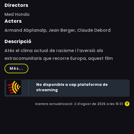
Directors
Med Hondo
Actors
Armand Abplanalp, Jean Berger, Claude Debord
Descripció
Atès el clima actual de racisme i l’aversió als
extracomunitaris que recorre Europa, aquest film
transgressor entre la ficció i el documental, que fa ús de
Més...
les relacions entre emigrants i nacionals com a
metàfores de l’explotació, l’esclavitud i els seus llegats,
No disponible a cap plataforma de
adquireix tints profètics.
streaming
Darrera actualització: 2 d'agost de 2026 a les 15:01