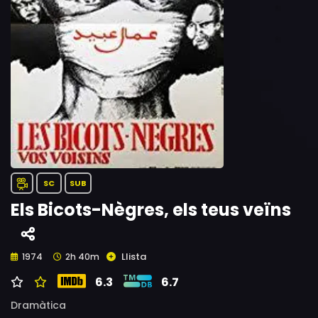
SC
SUB
Els Bicots-Nègres, els teus veïns
Llista
1974
2h 40m
6.3
6.7
Dramàtica