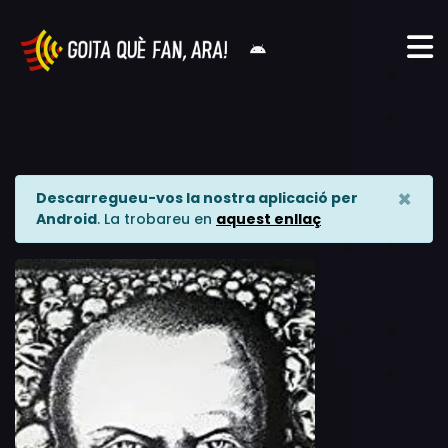
×
Descarregueu-vos la nostra aplicació per
Android
. La trobareu en
aquest enllaç