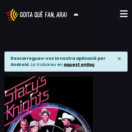
×
Descarregueu-vos la nostra aplicació per
Android
. La trobareu en
aquest enllaç