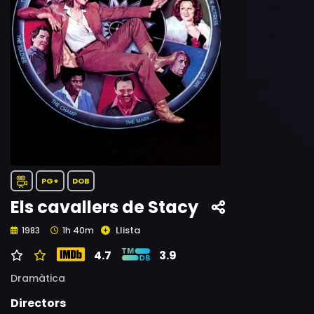
PG+
DOB
Els cavallers de Stacy
Llista
1983
1h 40m
4.7
3.9
Dramàtica
Directors