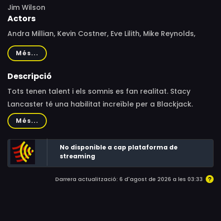
Jim Wilson
Actors
Andra Millian, Kevin Costner, Eve Lilith, Mike Reynolds,
Garth Pillsbury, Ed Semenza, Loyd Catlett, Shashawnee
Més...
Hall, Deke Anderson
Descripció
Tots tenen talent i els somnis es fan realitat. Stacy
Lancaster té una habilitat increïble per a Blackjack.
Quan s'uneix a l'audaç Will Bonner, els dos joves
Més...
jugadors estan en una llista sense parar. Aviat el casino
vol igualar les probabilitats. Quant de temps pot durar
No disponible a cap plataforma de
la ratxa de victòries?
streaming
Darrera actualització: 6 d'agost de 2026 a les 03:33