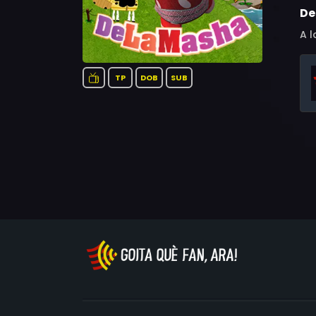
De
A l
TP
DOB
SUB