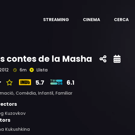
STREAMING
CINEMA
CERCA
ls contes de la Masha
2012
6m
Llista
5.7
6.1
imació,
Comèdia,
Infantil,
Familiar
rectors
eg Kuzovkov
tors
na Kukushkina