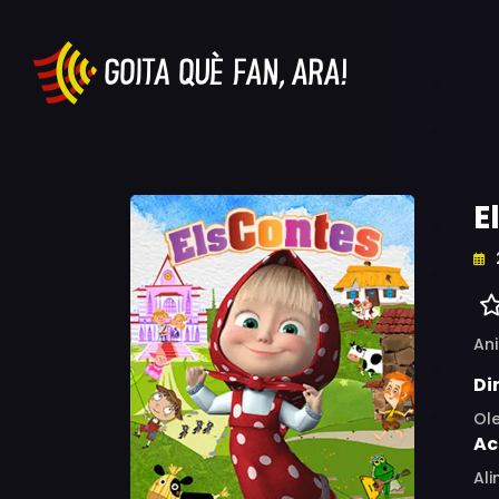
E
An
Di
Ol
Ac
Ali